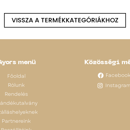
VISSZA A TERMÉKKATEGÓRIÁKHOZ
Gyors menü
Közösségi m
Faceboo
Főoldal
Rólunk
Instagra
Rendelés
jándékutalvány
zálláshelyeknek
Partnereink