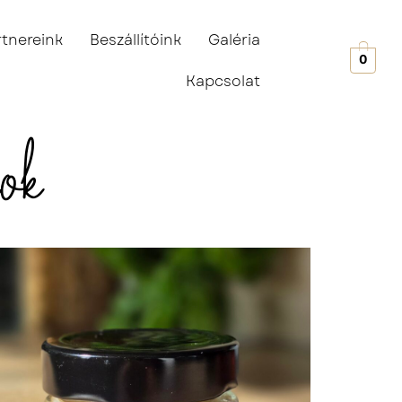
rtnereink
Beszállítóink
Galéria
0
Kapcsolat
ok