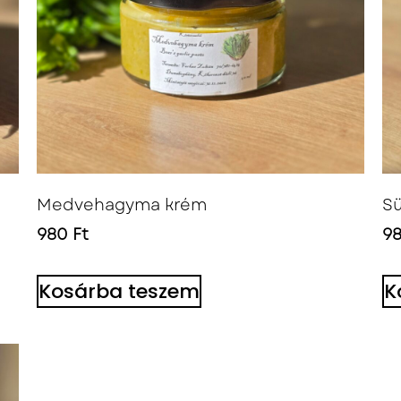
Medvehagyma krém
Sü
980
Ft
9
Kosárba teszem
K