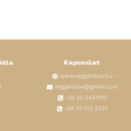
édia
Kapcsolat
k
www.reggelibox.hu
m
reggelibox@gmail.com
+36 20 243 8113
+36 70 702 3325