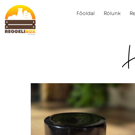
Főoldal
Rólunk
R
H