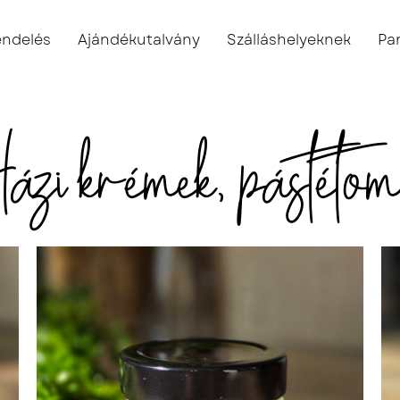
endelés
Ajándékutalvány
Szálláshelyeknek
Pa
ázi krémek, pástétom