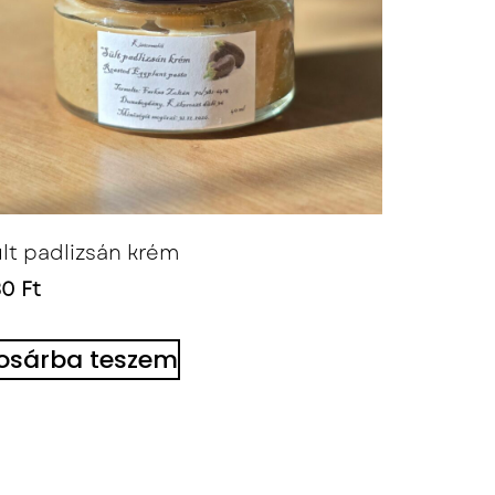
lt padlizsán krém
80
Ft
osárba teszem