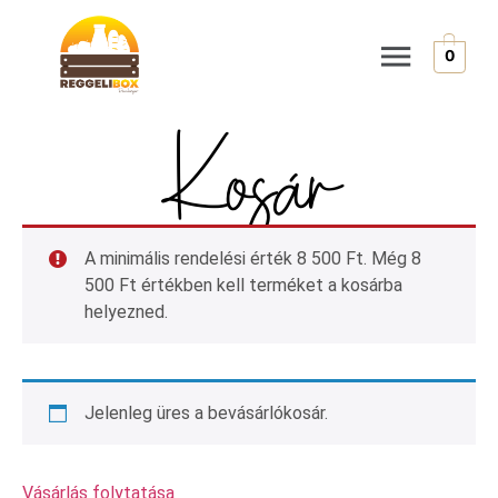
0
Kosár
A minimális rendelési érték
8 500
Ft
. Még
8
500
Ft
értékben kell terméket a kosárba
helyezned.
Jelenleg üres a bevásárlókosár.
Vásárlás folytatása