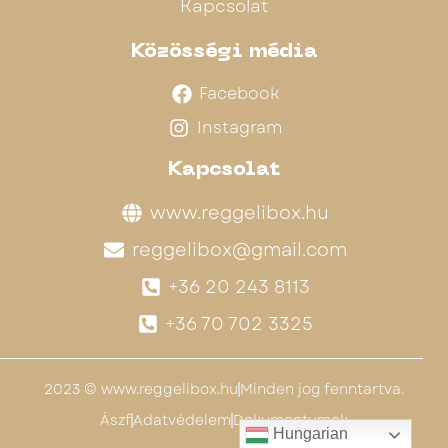
Kapcsolat
Közösségi média
Facebook
Instagram
Kapcsolat
www.reggelibox.hu
reggelibox@gmail.com
+36 20 243 8113
+36 70 702 3325
2023 © www.reggelibox.hu
Minden jog fenntartva.
Ászf
Adatvédelem
Dokumentumok
Hungarian