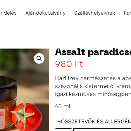
endelés
Ajándékutalvány
Szálláshelyeknek
Pa
Aszalt paradic
980
Ft
Házi ízek, természetes alap
szezonális kistermelői kré
igazi kézműves minőségben
40 ml
ÖSSZETEVŐK ÉS ALLERGÉ