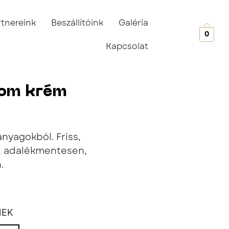
rtnereink
Beszállítóink
Galéria
0
Kapcsolat
som krém
anyagokból. Friss,
m, adalékmentesen,
.
NEK