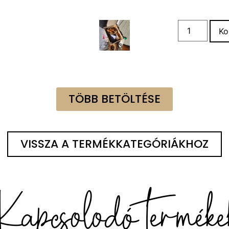
Ko
TÖBB BETÖLTÉSE
VISSZA A TERMÉKKATEGÓRIÁKHOZ
Kapcsolodó terméke