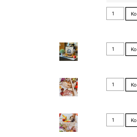
Ko
Ko
Ko
Ko