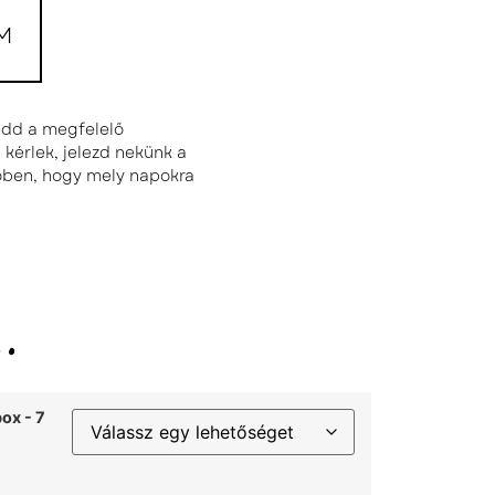
M
tedd a megfelelő
kérlek, jelezd nekünk a
őben, hogy mely napokra
.
ox - 7