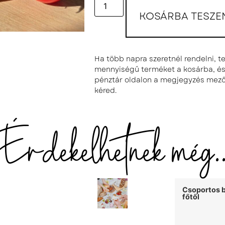
KOSÁRBA TESZE
Ha több napra szeretnél rendelni, 
mennyiségű terméket a kosárba, és 
pénztár oldalon a megjegyzés mez
kéred.
Érdekelhetnek még..
Csoportos b
főtől