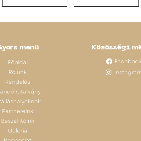
Gyors menü
Közösségi m
Faceboo
Főoldal
Rólunk
Instagra
Rendelés
jándékutalvány
zálláshelyeknek
Partnereink
Beszállítóink
Galéria
Kapcsolat