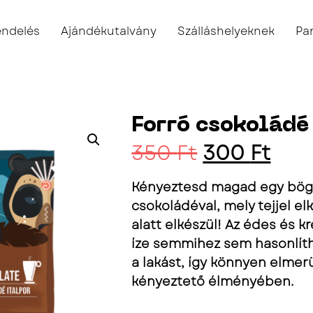
endelés
Ajándékutalvány
Szálláshelyeknek
Pa
Forró csokoládé
350
Ft
300
Ft
Kényeztesd magad egy bögr
csokoládéval, mely tejjel el
alatt elkészül! Az édes és 
íze semmihez sem hasonlítha
a lakást, így könnyen elmerü
kényeztető élményében.