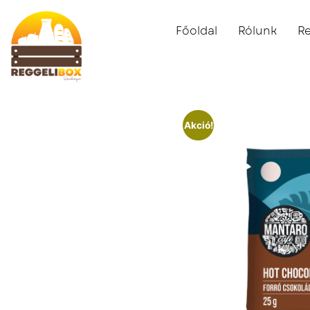
Főoldal
Rólunk
R
Akció!