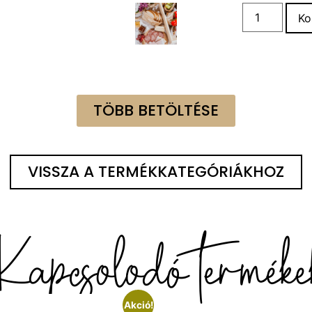
Ko
TÖBB BETÖLTÉSE
VISSZA A TERMÉKKATEGÓRIÁKHOZ
Kapcsolodó terméke
Akció!