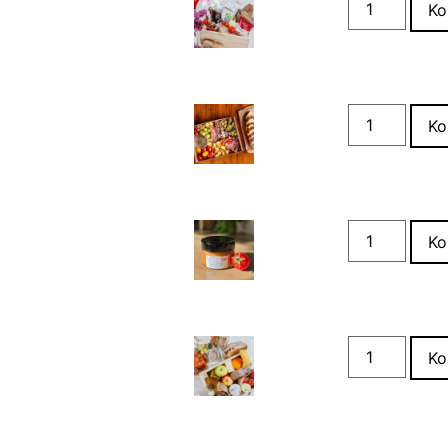
Ko
Ko
Ko
Ko