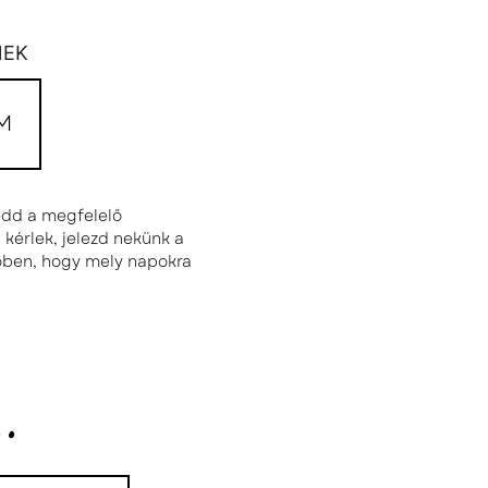
NEK
M
tedd a megfelelő
kérlek, jelezd nekünk a
őben, hogy mely napokra
.