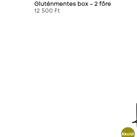
Gluténmentes box – 2 főre
12 500
Ft
Akció!