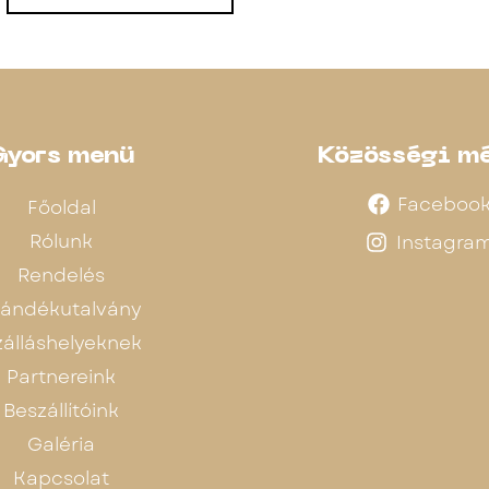
Gyors menü
Közösségi m
Faceboo
Főoldal
Rólunk
Instagra
Rendelés
jándékutalvány
zálláshelyeknek
Partnereink
Beszállítóink
Galéria
Kapcsolat