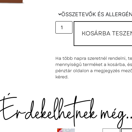
ÖSSZETEVŐK ÉS ALLERGÉ
KOSÁRBA TESZE
Ha több napra szeretnél rendelni, 
mennyiségű terméket a kosárba, és 
pénztár oldalon a megjegyzés mez
kéred.
Érdekelhetnek még..