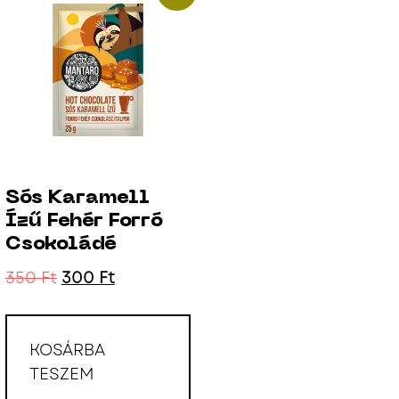
Sós Karamell
Ízű Fehér Forró
Csokoládé
350
Ft
300
Ft
KOSÁRBA
TESZEM