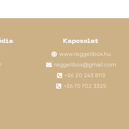
édia
Kapcsolat
k
www.reggelibox.hu
m
reggelibox@gmail.com
+36 20 243 8113
+36 70 702 3325