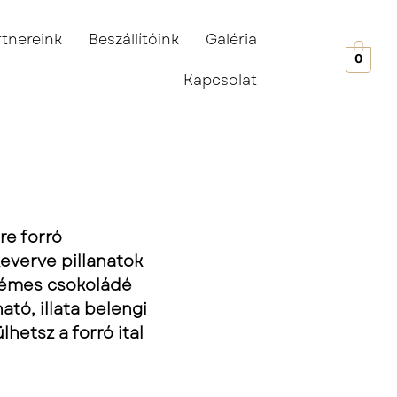
rtnereink
Beszállítóink
Galéria
0
Kapcsolat
e forró
keverve pillanatok
krémes csokoládé
tó, illata belengi
lhetsz a forró ital