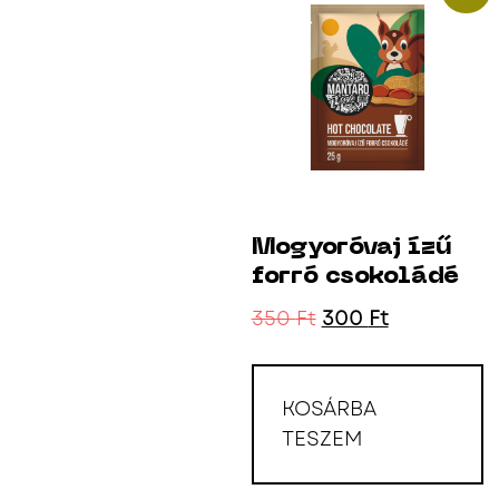
Mogyoróvaj ízű
forró csokoládé
350
Ft
300
Ft
KOSÁRBA
TESZEM